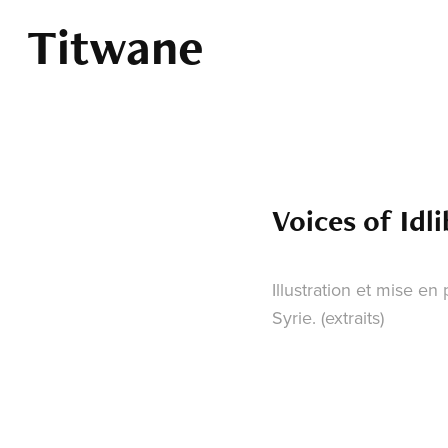
Titwane
Voices of Idli
Illustration et mise en
Syrie. (extraits)